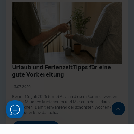
Urlaub und FerienzeitTipps für eine
gute Vorbereitung
15.07.2026
­­­Berlin, 15. Juli 2026 (dmb) Auch in diesem Sommer werden
wieder Millionen Mieterinnen und Mieter in den Urlaub
aufbrechen. Damit es während der schönsten Wochen des
Jahres oder kurz danach…
Erfahre Mehr