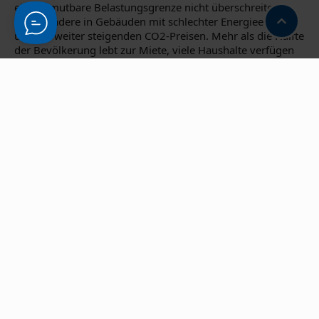
eine zumutbare Belastungsgrenze nicht überschreiten –
insbesondere in Gebäuden mit schlechter Energieeffizienz
und bei weiter steigenden CO2-Preisen. Mehr als die Hälfte
der Bevölkerung lebt zur Miete, viele Haushalte verfügen
über geringe Einkommen und bereits heute ist rund ein
Drittel durch Wohnkosten überlastet. „Deshalb braucht es
eine sozial gerechte und wirksame Regelung, die Mietende
vor steigenden Heizkosten durch unwirtschaftliche
Entscheidungen schützt“, so
Weber-Moritz
abschließend.
Den Verbändevorschlag für eine Heizkostendeckelung im
vermieteten Gebäudebestand im
Gebäudemodernisierungsgesetz finden Sie
hier
.
Die Stellungnahme des DMB zum Gesetzesentwurf finden
Sie
hier
.